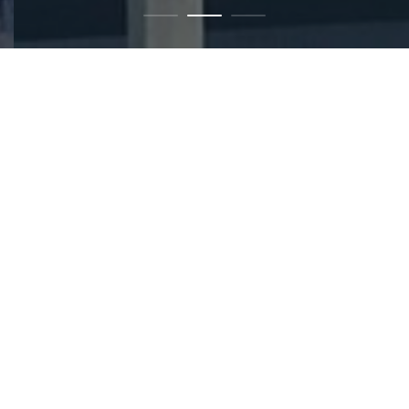
ABOUT US
PEP-匹普过滤系统是国内较早生产制造且专业的冷却循环水过
滤设备提供商，PEP一直专注于提供工业水过滤领域的解决方
案。 PEP制造一系列标准或订制的过滤产品，应用于 HVAC 水
PEP工厂培训的代表遍布各地，并得到工厂工程部的支持。尽
过滤。PEP开发旋沙分离器，介质过滤系统，高精度旋沙介质
管我们的声誉来自于冷却水的过滤，我们也可以帮助您提供工
过滤系统，滤芯、滤袋式过滤器， SWEEPER JET塔底喷洗器等
艺水和流体的过滤解决方案。我们对众多的特种过滤介质有着
以满足不同客户，不同要求的应用。多年来， PEP的客户遍及
丰富的经验（活性炭，无烟煤，滤砂和沸石等）采用PEP 的产
世界各地，取得了市场及行业客户的极佳声誉。
品和解决方案，您将会最大化能量的效率，节省用水，延长设
MORE DETAILS
备使用寿命，减少维护。我们的目标是防止所有高费用和低效
率问题产生。
CONTACT US